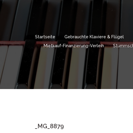
Springe
zum
Inhalt
Startseite
Gebrauchte Klaviere & Flügel
Mietkauf-Finanzierung-Verleih
Stummsch
_MG_8879