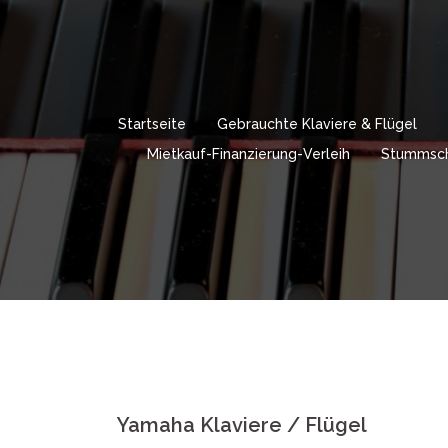
Springe
zum
Inhalt
Startseite
Gebrauchte Klaviere & Flügel
Mietkauf-Finanzierung-Verleih
Stummsch
Yamaha Klaviere / Flügel