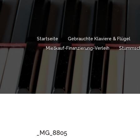
Springe
zum
Inhalt
Startseite
Gebrauchte Klaviere & Flügel
Mietkauf-Finanzierung-Verleih
Stummsch
_MG_8805