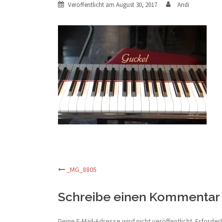
Veröffentlicht am
August 30, 2017
Andi
Beitrags-
_MG_8805
Navigation
Schreibe einen Kommentar
Deine E-Mail-Adresse wird nicht veröffentlicht.
Erforderl